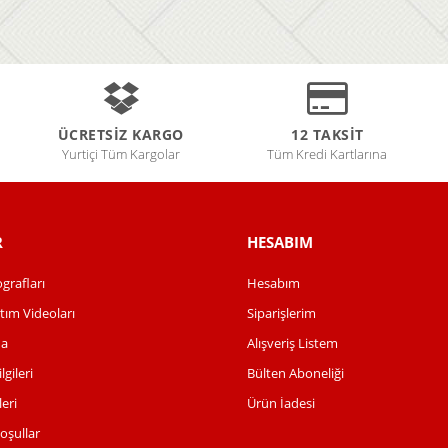
ÜCRETSİZ KARGO
12 TAKSİT
Yurtiçi Tüm Kargolar
Tüm Kredi Kartlarına
R
HESABIM
grafları
Hesabım
tım Videoları
Siparişlerim
da
Alışveriş Listem
lgileri
Bülten Aboneliği
leri
Ürün İadesi
Koşullar