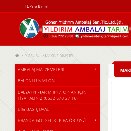
TL
Para Birimi
İP GRUBU
MAKİNE DİKİŞ İPİ
AMBALAJ MALZEMELERİ
MAKİ
BALONLU NAYLON
BALYA İPİ -TARIM İPİ /TOPTAN İÇİN
FİYAT ALINIZ (0532 670 27 16)
BİG BAG ÇUVAL
BRANDA-GÖLGELİK- KIRA ÖRTÜSÜ