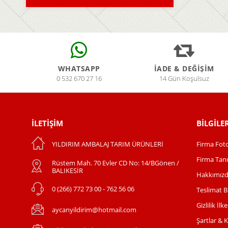
WHATSAPP
İADE & DEĞİŞİM
0 532 670 27 16
14 Gün Koşulsuz
İLETIŞIM
BILGILE
YILDIRIM AMBALAJ TARIM ÜRÜNLERİ
Firma Foto
Firma Tanı
Rüstem Mah. 70 Evler CD No: 14/BGönen /
BALIKESİR
Hakkımız
0 (266) 772 73 00 - 762 56 06
Teslimat Bi
Gizlilik İlke
aycanyildirim@hotmail.com
Şartlar & 