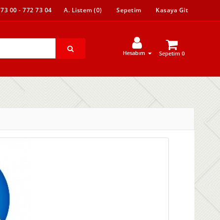
 73 00 - 772 73 04
A. Listem (0)
Sepetim
Kasaya Git
Hesabım
Sepetim 0