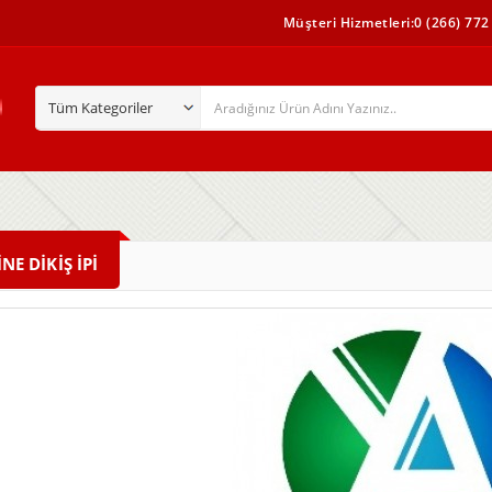
Müşteri Hizmetleri:0 (266) 772
NE DİKİŞ İPİ