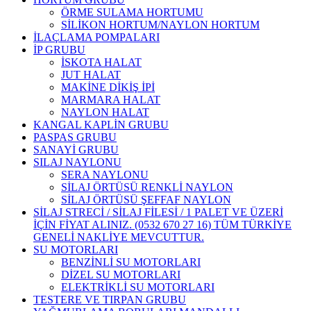
ÖRME SULAMA HORTUMU
SİLİKON HORTUM/NAYLON HORTUM
İLAÇLAMA POMPALARI
İP GRUBU
İSKOTA HALAT
JUT HALAT
MAKİNE DİKİŞ İPİ
MARMARA HALAT
NAYLON HALAT
KANGAL KAPLİN GRUBU
PASPAS GRUBU
SANAYİ GRUBU
SILAJ NAYLONU
SERA NAYLONU
SİLAJ ÖRTÜSÜ RENKLİ NAYLON
SİLAJ ÖRTÜSÜ ŞEFFAF NAYLON
SİLAJ STRECİ / SİLAJ FİLESİ / 1 PALET VE ÜZERİ
İÇİN FİYAT ALINIZ. (0532 670 27 16) TÜM TÜRKİYE
GENELİ NAKLİYE MEVCUTTUR.
SU MOTORLARI
BENZİNLİ SU MOTORLARI
DİZEL SU MOTORLARI
ELEKTRİKLİ SU MOTORLARI
TESTERE VE TIRPAN GRUBU