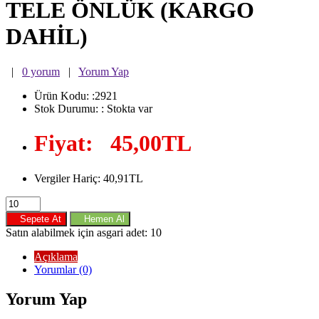
TELE ÖNLÜK (KARGO
DAHİL)
|
0 yorum
|
Yorum Yap
Ürün Kodu:
:2921
Stok Durumu:
: Stokta var
Fiyat:
45,00TL
Vergiler Hariç: 40,91TL
Sepete At
Hemen Al
Satın alabilmek için asgari adet: 10
Açıklama
Yorumlar (0)
Yorum Yap