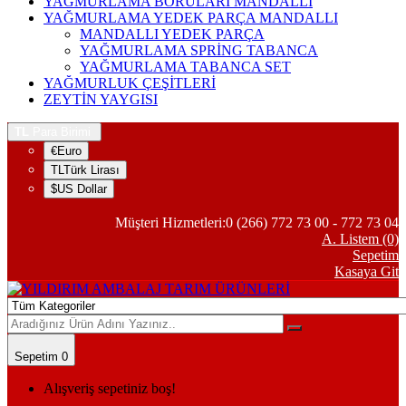
YAĞMURLAMA BORULARI MANDALLI
YAĞMURLAMA YEDEK PARÇA MANDALLI
MANDALLI YEDEK PARÇA
YAĞMURLAMA SPRİNG TABANCA
YAĞMURLAMA TABANCA SET
YAĞMURLUK ÇEŞİTLERİ
ZEYTİN YAYGISI
TL
Para Birimi
€Euro
TLTürk Lirası
$US Dollar
Müşteri Hizmetleri:0 (266) 772 73 00 - 772 73 04
A. Listem (0)
Sepetim
Kasaya Git
Sepetim 0
Alışveriş sepetiniz boş!