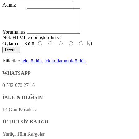
Adınız
Yorumunuz
Not:
HTML'e dönüştürülmez!
Oylama
Kötü
İyi
Devam
Etiketler:
tele
,
önlük
,
tek kullanımlık önlük
WHATSAPP
0 532 670 27 16
İADE & DEĞİŞİM
14 Gün Koşulsuz
ÜCRETSİZ KARGO
Yurtiçi Tüm Kargolar