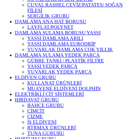
ÇUVAL RASHEL CEVİZ/PATATES/ SOĞAN
FİLESİ
SERGİLİK GRUBU
DAMLAMA ANA HAT BORUSU
LAYFLAT/POLYNET
DAMLAMA SULAMA BORUSU YASSI
YASSI DAMLAMA ARILI
YASSI DAMLAMA EURODRİP
YUVARLAK DAMLAMA ÇOK YILLIK
DAMLAMA SULAMA YEDEK PARÇA
GÜBRE TANKI / PLASTİK FİLTRE
YASSI YEDEK PARÇA
YUVARLAK YEDEK PARÇA
ELDİVEN GRUBU
KULLANAT ÜRÜNLERİ
MUAYENE ELDİVENİ DOLPHİN
ELEKTRİKLİ ÇİT SİSTEMLERİ
HIRDAVAT GRUBU
BAHÇE GRUBU
ÇİMÇİT
ÇİZME
İŞ ELDİVENİ
RTRMAX ÜRÜNLERİ
TUNA GURUBU
HORTUM GRUBU