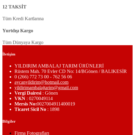
12 TAKSİT
Tüm Kredi Kartlarına
Yurtdışı Kargo
Tüm Dünyaya Kargo
İletişim
YILDIRIM AMBALAJ TARIM ÜRÜNLERİ
Rüstem Mah. 70 Evler CD No: 14/BGönen / BALIKESİR
0 (266) 772 73 00 - 762 56 06
aycanyildirim@hotmail.com
yildirimambalajtarim@gmail.com
Vergi Dairesi
: Gönen
VKN
: 0270049114
Mersis No:
0027004911400019
Ticaret Sicil No
: 1898
Bilgiler
Firma Fotografları