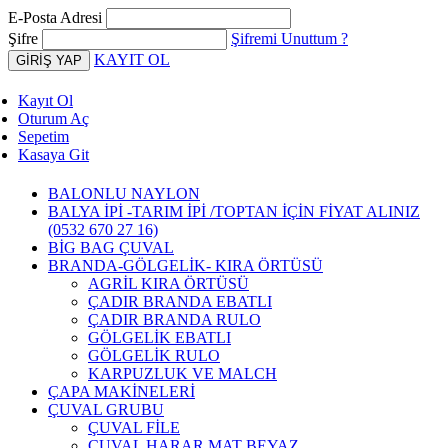
E-Posta Adresi
Şifre
Şifremi Unuttum ?
KAYIT OL
Kayıt Ol
Oturum Aç
Sepetim
Kasaya Git
BALONLU NAYLON
BALYA İPİ -TARIM İPİ /TOPTAN İÇİN FİYAT ALINIZ
(0532 670 27 16)
BİG BAG ÇUVAL
BRANDA-GÖLGELİK- KIRA ÖRTÜSÜ
AGRİL KIRA ÖRTÜSÜ
ÇADIR BRANDA EBATLI
ÇADIR BRANDA RULO
GÖLGELİK EBATLI
GÖLGELİK RULO
KARPUZLUK VE MALCH
ÇAPA MAKİNELERİ
ÇUVAL GRUBU
ÇUVAL FİLE
ÇUVAL HARAR MAT BEYAZ