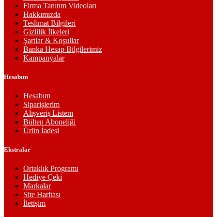
Firma Tanıtım Videoları
Hakkımızda
Teslimat Bilgileri
Gizlilik İlkeleri
Şartlar & Koşullar
Banka Hesap Bilgilerimiz
Kampanyalar
Hesabım
Hesabım
Siparişlerim
Alışveriş Listem
Bülten Aboneliği
Ürün İadesi
Ekstralar
Ortaklık Programı
Hediye Çeki
Markalar
Site Haritası
İletişim